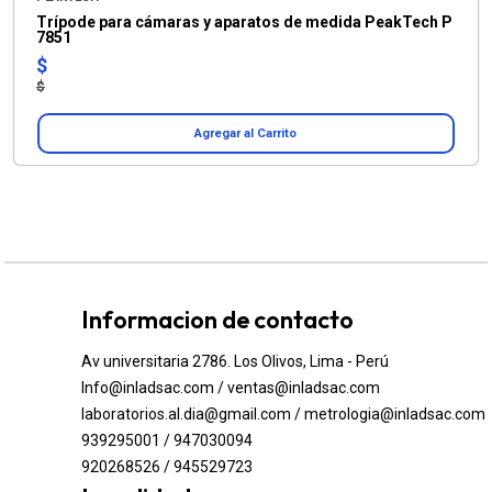
Trípode para cámaras y aparatos de medida PeakTech P
7851
$
$
Agregar al Carrito
Informacion de contacto
Av universitaria 2786. Los Olivos, Lima - Perú
Info@inladsac.com / ventas@inladsac.com
laboratorios.al.dia@gmail.com / metrologia@inladsac.com
939295001 / 947030094
920268526 / 945529723