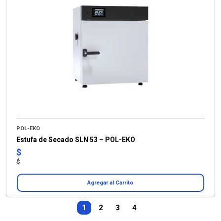
POL-EKO
Estufa de Secado SLN 53 – POL-EKO
$
$
Agregar al Carrito
1
2
3
4