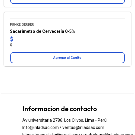
FUNKE GERBER
Sacarímetro de Cervecería 0-5%
$
$
Agregar al Carrito
Informacion de contacto
Av universitaria 2786. Los Olivos, Lima - Perú
Info@inladsac.com / ventas@inladsac.com
laboratorios.al.dia@gmail.com / metrologia@inladsac.com