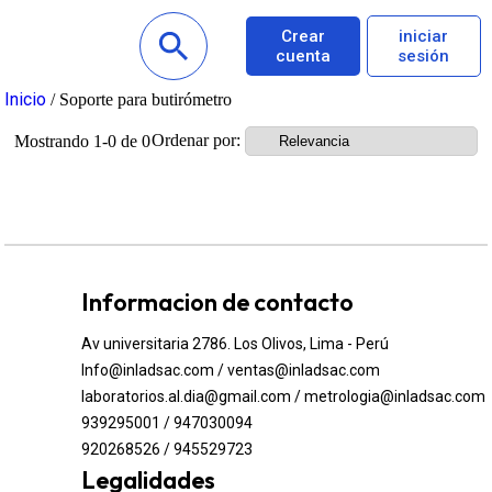
Crear
iniciar
cuenta
sesión
Inicio
/ Soporte para butirómetro
Ordenar por:
Mostrando 1-0 de 0
Informacion de contacto
Av universitaria 2786. Los Olivos, Lima - Perú
Info@inladsac.com / ventas@inladsac.com
laboratorios.al.dia@gmail.com / metrologia@inladsac.com
939295001 / 947030094
920268526 / 945529723
Legalidades