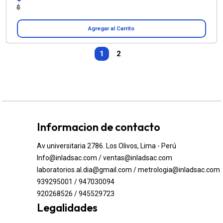
$
Agregar al Carrito
1
2
Informacion de contacto
Av universitaria 2786. Los Olivos, Lima - Perú
Info@inladsac.com / ventas@inladsac.com
laboratorios.al.dia@gmail.com / metrologia@inladsac.com
939295001 / 947030094
920268526 / 945529723
Legalidades