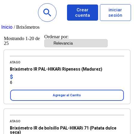
Crear
iniciar
cuenta
sesión
Inicio
/ Brixómetros
Ordenar por:
Mostrando 1-20 de
25
ATAGO
Brixómetro IR PAL-HIKARi Ripeness (Madurez)
$
$
Agregar al Carrito
ATAGO
Brixómetro IR de bolsillo PAL-HIKARi 71 (Patata dulce
seca)