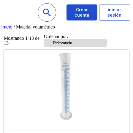
Crear
iniciar
cuenta
sesión
Inicio
/ Material volumétrico
Ordenar por:
Mostrando 1-13 de
13